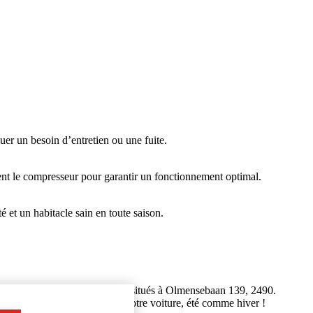
quer un besoin d’entretien ou une fuite.
estent le compresseur pour garantir un fonctionnement optimal.
é et un habitacle sain en toute saison.
re climatisation. Nous sommes situés à Olmensebaan 139, 2490.
t respirez un air pur dans votre voiture, été comme hiver !