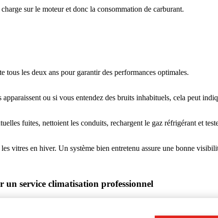
a charge sur le moteur et donc la consommation de carburant.
 tous les deux ans pour garantir des performances optimales.
es apparaissent ou si vous entendez des bruits inhabituels, cela peut indi
tuelles fuites, nettoient les conduits, rechargent le gaz réfrigérant et t
es vitres en hiver. Un système bien entretenu assure une bonne visibilit
un service climatisation professionnel
duite. Contactez VW AudiCenter à Balen pour un service complet de vot
.be pour fixer un rendez-vous. Avec VW AudiCenter, restez au frais e