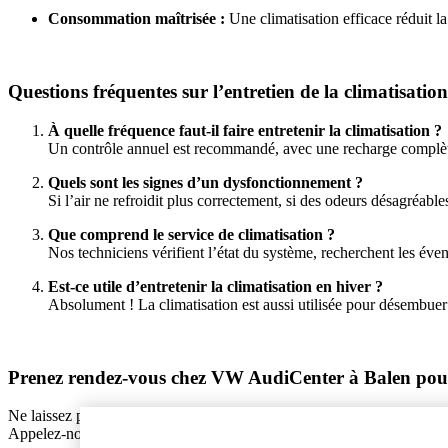
Consommation maîtrisée :
Une climatisation efficace réduit l
Questions fréquentes sur l’entretien de la climatisation
À quelle fréquence faut-il faire entretenir la climatisation ?
Un contrôle annuel est recommandé, avec une recharge complète
Quels sont les signes d’un dysfonctionnement ?
Si l’air ne refroidit plus correctement, si des odeurs désagréabl
Que comprend le service de climatisation ?
Nos techniciens vérifient l’état du système, recherchent les éven
Est-ce utile d’entretenir la climatisation en hiver ?
Absolument ! La climatisation est aussi utilisée pour désembuer l
Prenez rendez-vous chez VW AudiCenter à Balen pour 
Ne laissez pas la chaleur ou l’humidité gâcher votre confort de con
Appelez-nous au 3214317726 ou envoyez un e-mail à info@vwaudicenter