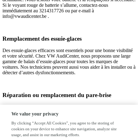
Si le voyant rouge de batterie s’allume, contactez-nous
immédiatement au 3214317726 ou par e-mail à
info@vwaudicenter.be .
Remplacement des essuie-glaces
Des essuie-glaces efficaces sont essentiels pour une bonne visibilité
et votre sécurité. Chez VW AudiCenter, nous proposons une large
gamme de balais d’essuie-glaces pour toutes les marques de
voitures. Nos techniciens peuvent aussi vous aider à les installer ou à
détecter d’autres dysfonctionnements.
Réparation ou remplacement du pare-brise
Un impact, même minime, peut fragiliser la structure du pare-brise.
Il est important de le faire réparer sans tarder. Nous pouvons réparer
We value your privacy
les petits éclats et remplacer un pare-brise endommagé pour garantir
By clicking “Accept All Cookies”, you agree to the storing of
votre sécurité.
cookies on your device to enhance site navigation, analyze site
usage, and assist in our marketing efforts.